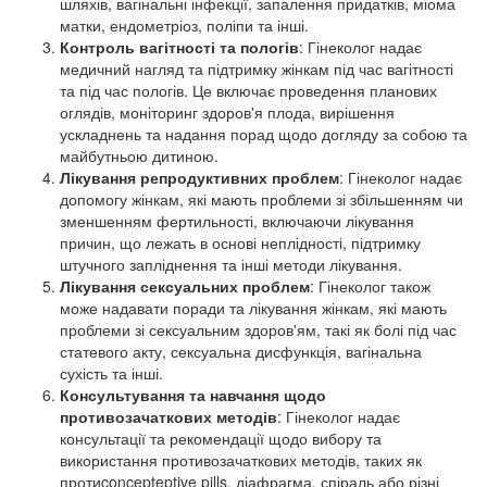
шляхів, вагінальні інфекції, запалення придатків, міома
матки, ендометріоз, поліпи та інші.
Контроль вагітності та пологів
: Гінеколог надає
медичний нагляд та підтримку жінкам під час вагітності
та під час пологів. Це включає проведення планових
оглядів, моніторинг здоров'я плода, вирішення
ускладнень та надання порад щодо догляду за собою та
майбутньою дитиною.
Лікування репродуктивних проблем
: Гінеколог надає
допомогу жінкам, які мають проблеми зі збільшенням чи
зменшенням фертильності, включаючи лікування
причин, що лежать в основі неплідності, підтримку
штучного запліднення та інші методи лікування.
Лікування сексуальних проблем
: Гінеколог також
може надавати поради та лікування жінкам, які мають
проблеми зі сексуальним здоров'ям, такі як болі під час
статевого акту, сексуальна дисфункція, вагінальна
сухість та інші.
Консультування та навчання щодо
противозачаткових методів
: Гінеколог надає
консультації та рекомендації щодо вибору та
використання противозачаткових методів, таких як
протиconcepteptive pills, діафрагма, спіраль або різні