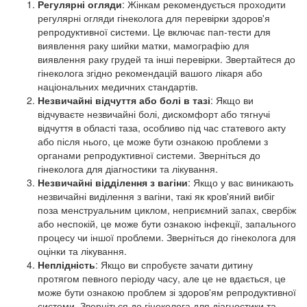
Регулярні огляди
: Жінкам рекомендується проходити
регулярні огляди гінеколога для перевірки здоров'я
репродуктивної системи. Це включає пап-тести для
виявлення раку шийки матки, мамографію для
виявлення раку грудей та інші перевірки. Звертайтеся до
гінеколога згідно рекомендацій вашого лікаря або
національних медичних стандартів.
Незвичайні відчуття або болі в тазі
: Якщо ви
відчуваєте незвичайні болі, дискомфорт або тягнучі
відчуття в області таза, особливо під час статевого акту
або після нього, це може бути ознакою проблеми з
органами репродуктивної системи. Зверніться до
гінеколога для діагностики та лікування.
Незвичайні відділення з вагіни
: Якщо у вас виникають
незвичайні виділення з вагіни, такі як кров'яний вибіг
поза менструальним циклом, неприємний запах, свербіж
або неспокій, це може бути ознакою інфекції, запального
процесу чи іншої проблеми. Зверніться до гінеколога для
оцінки та лікування.
Неплідність
: Якщо ви спробуєте зачати дитину
протягом певного періоду часу, але це не вдається, це
може бути ознакою проблем зі здоров'ям репродуктивної
системи. Зверніться до гінеколога для діагностики та