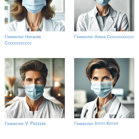
Гінеколог Наталія
Гінеколог Аліна Сссссссссссс
Сссссссссссс
Гінеколог V. Pxxxxxx
Гінеколог Irrrrrr Krrrrrr