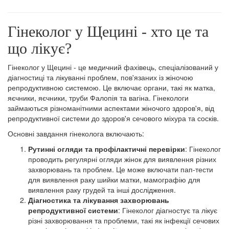
Гінеколог у Щецині - хто це та
що лікує?
Гінеколог у Щецині - це медичний фахівець, спеціалізований у
діагностиці та лікуванні проблем, пов'язаних із жіночою
репродуктивною системою. Це включає органи, такі як матка,
яєчники, яєчники, труби Фалопія та вагіна. Гінекологи
займаються різноманітними аспектами жіночого здоров'я, від
репродуктивної системи до здоров'я сечового міхура та сосків.
Основні завдання гінеколога включають:
Рутинні огляди та профілактичні перевірки
: Гінеколог
проводить регулярні огляди жінок для виявлення різних
захворювань та проблем. Це може включати пап-тести
для виявлення раку шийки матки, мамографію для
виявлення раку грудей та інші дослідження.
Діагностика та лікування захворювань
репродуктивної системи
: Гінеколог діагностує та лікує
різні захворювання та проблеми, такі як інфекції сечових