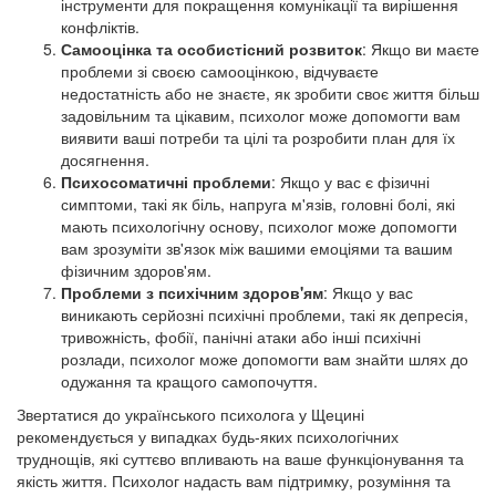
інструменти для покращення комунікації та вирішення
конфліктів.
Самооцінка та особистісний розвиток
: Якщо ви маєте
проблеми зі своєю самооцінкою, відчуваєте
недостатність або не знаєте, як зробити своє життя більш
задовільним та цікавим, психолог може допомогти вам
виявити ваші потреби та цілі та розробити план для їх
досягнення.
Психосоматичні проблеми
: Якщо у вас є фізичні
симптоми, такі як біль, напруга м'язів, головні болі, які
мають психологічну основу, психолог може допомогти
вам зрозуміти зв'язок між вашими емоціями та вашим
фізичним здоров'ям.
Проблеми з психічним здоров'ям
: Якщо у вас
виникають серйозні психічні проблеми, такі як депресія,
тривожність, фобії, панічні атаки або інші психічні
розлади, психолог може допомогти вам знайти шлях до
одужання та кращого самопочуття.
Звертатися до українського психолога у Щецині
рекомендується у випадках будь-яких психологічних
труднощів, які суттєво впливають на ваше функціонування та
якість життя. Психолог надасть вам підтримку, розуміння та