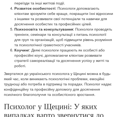
переїзди та інші життєві події.
Розвиток особистості
: Психологи допомагають
клієнтам зрозуміти себе краще, покращити їхні відносини
з іншими та розвивати свої потенціали та навички для
досягнення особистих та професійних цілей.
Психоосвіта та консультування
: Психологи проводять
тренінги, семінари та консультації з питань психології
для груп та організацій, щоб підвищити рівень розуміння
та психологічної грамотності учасників.
Коучинг
: Деякі психологи працюють як особисті або
професійні коучі, допомагаючи клієнтам розвивати
стратегії самореалізації та досягнення успіху у житті та
роботі.
Звертатися до українського психолога у Щецині можна в будь-
який час, коли виникають психологічні проблеми, емоційні
труднощі або потреба в підтримці та порадах. Психолог надає
конфіденційну та професійну допомогу для досягнення
психічного благополуччя та особистісного зростання.
Психолог у Щецині: У яких
випадках варто звернутися до