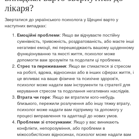
лікаря?
Звертатися до українського психолога у Щецині варто у
наступних випадках:
Емоційні проблеми
: Якщо ви відчуваєте постійну
сумнівність, тривожність, роздратованість, або маєте інші
негативні емоції, які перешкоджають вашому щоденному
функціонуванню та якості життя, психолог може
допомогти вам зрозуміти та подолати ці проблеми.
Стрес та переживання
: Якщо ви стикаєтеся зі стресом
на роботі, вдома, відносинах або в інших сферах життя, і
це впливає на ваше фізичне та психічне здоров'я,
психолог може надати вам інструменти та стратегії для
керування стресом та подолання негативних наслідків.
Втрата чи горе
: Якщо ви втратили кого-небудь
близького, пережили розлучення або іншу тяжку втрату,
психолог може надати вам підтримку та допомогу у
процесі виправлення та адаптації до нових умов.
Проблеми зі стосунками
: Якщо у вас виникають
конфлікти, непорозуміння, або проблеми в
міжособистісних відносинах, психолог може надати вам