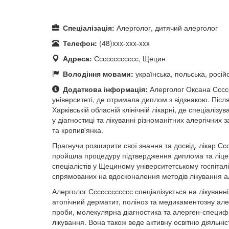
Спеціалізація:
Алерголог, дитячий алерголог
Телефон:
(48)xxx-xxx-xxx
Адреса:
Сссссссссссс, Щецин
Володіння мовами:
українська, польська, російс
Додаткова інформація:
Алерголог Оксана Ссссс
університеті, де отримала диплом з відзнакою. Післ
Харківській обласній клінічній лікарні, де спеціаліз
у діагностиці та лікуванні різноманітних алергічних 
та кропив'янка.
Прагнучи розширити свої знання та досвід, лікар С
пройшла процедуру підтвердження диплома та ліцен
спеціалістів у Щециному університетському госпітал
спрямованих на вдосконалення методів лікування ал
Алерголог Сссссссссссс спеціалізується на лікуванн
атопічний дерматит, поліноз та медикаментозну алерг
проби, молекулярна діагностика та алерген-специфі
лікування. Вона також веде активну освітню діяльніс