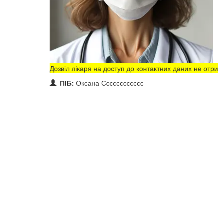
Дозвіл лікаря на доступ до контактних даних не от
ПІБ:
Оксана Сссссссссссс