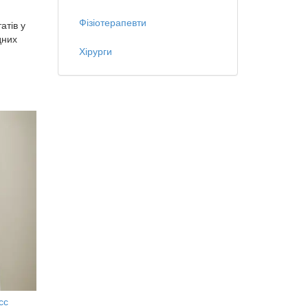
Фізіотерапевти
атів у
дних
Хірурги
сс