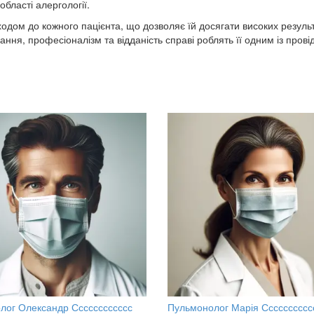
бласті алергології.
ходом до кожного пацієнта, що дозволяє їй досягати високих результ
знання, професіоналізм та відданість справі роблять її одним із прові
лог Олександр Сссссссссссс
Пульмонолог Марія Сссссссссс