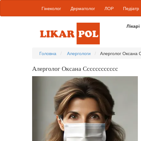
Гінеколог
Дерматолог
ЛОР
Педіатр
Лікарі
Головна
Алергологи
Алерголог Оксана 
Алерголог Оксана Сссссссссссс