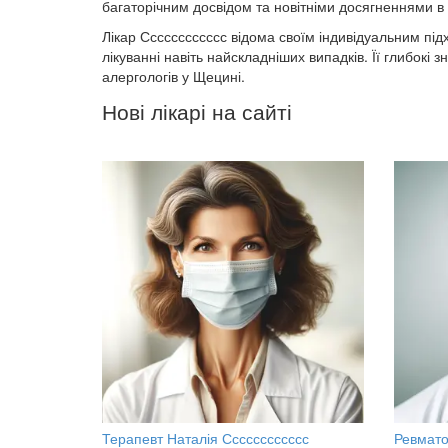
багаторічним досвідом та новітніми досягненнями в о
Лікар Сссссссссссс відома своїм індивідуальним під
лікуванні навіть найскладніших випадків. Її глибокі 
алергологів у Щецині.
Нові лікарі на сайті
Терапевт Наталія Сссссссссссс
Ревмато