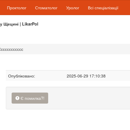
Проктолог
Стоматолог
Уролог
Всі спеціалізації
 у Щецині | LikarPol
Сссссссссссс
Опубліковано:
2025-06-29 17:10:38
Є помилка?!