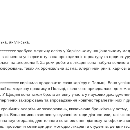
ька, англійська.
ссссссс здобула медичну освіту у Харківському національному ме
я закінчення університету вона проходила інтернатуру та ординатур
увалася на алергології. За роки роботи в лікарні вона набула великого
захворювань, таких як бронхіальна астма, алергічний риніт, харчові а
ссссссссссс вирішила продовжити свою кар'єру в Польщі. Вона успіш
зії на медичну практику в Польщі, після чого приєдналася до кома
і. У Щецині вона також брала активну участь у наукових дослідження
ергічних захворювань та впровадження новітніх терапевтичних підх
і хронічних алергічних захворювань, включаючи бронхіальну астму,
ію. Вона активно застосовує сучасні методи діагностики, такі як шк
чна імунотерапія, для точного встановлення діагнозу та ефективно
ть, проводячи семінари для молодих лікарів та студентів, де ділитьс