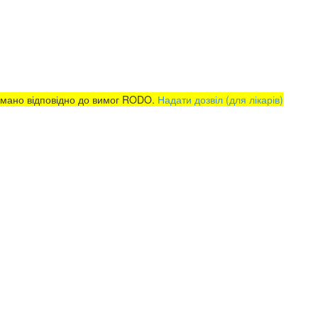
римано відповідно до вимог RODO.
Надати дозвіл (для лікарів)