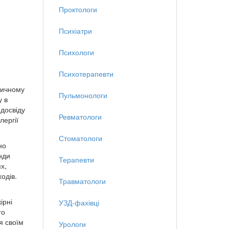
Проктологи
Психіатри
Психологи
Психотерапевти
дичному
Пульмонологи
у в
 досвіду
Ревматологи
лергії
Стоматологи
но
нди
Терапевти
х,
одів.
Травматологи
ірні
УЗД-фахівці
го
я своїм
Урологи