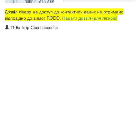
Дозвіл лікаря на доступ до контактних даних не отримано
відповідно до вимог RODO.
Надати дозвіл (для лікарів)
ПІБ:
Ігор Сссссссссссс