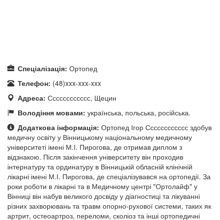
Спеціалізація:
Ортопед
Телефон:
(48)xxx-xxx-xxx
Адреса:
Сссссссссссс, Щецин
Володіння мовами:
українська, польська, російська.
Додаткова інформація:
Ортопед Ігор Сссссссссссс здобув
медичну освіту у Вінницькому національному медичному
університеті імені М.І. Пирогова, де отримав диплом з
відзнакою. Після закінчення університету він проходив
інтернатуру та ординатуру в Вінницькій обласній клінічній
лікарні імені М.І. Пирогова, де спеціалізувався на ортопедії. За
роки роботи в лікарні та в Медичному центрі "Ортолайф" у
Вінниці він набув великого досвіду у діагностиці та лікуванні
різних захворювань та травм опорно-рухової системи, таких як
артрит, остеоартроз, переломи, сколіоз та інші ортопедичні