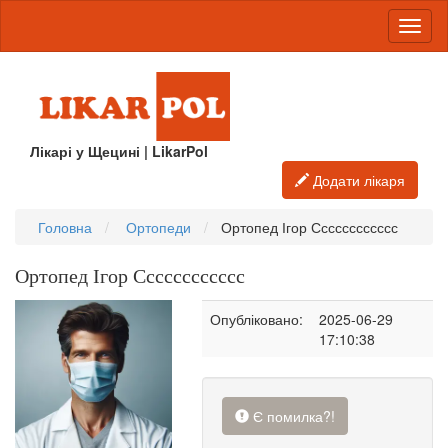
Лікарі у Щецині | LikarPol
Додати лікаря
Головна
Ортопеди
Ортопед Ігор Сссссссссссс
Ортопед Ігор Сссссссссссс
Опубліковано:
2025-06-29
17:10:38
Є помилка?!