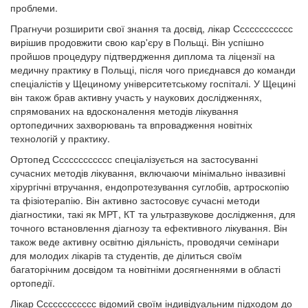
проблеми.
Прагнучи розширити свої знання та досвід, лікар Сссссссссссс
вирішив продовжити свою кар'єру в Польщі. Він успішно
пройшов процедуру підтвердження диплома та ліцензії на
медичну практику в Польщі, після чого приєднався до команди
спеціалістів у Щециному університетському госпіталі. У Щецині
він також брав активну участь у наукових дослідженнях,
спрямованих на вдосконалення методів лікування
ортопедичних захворювань та впровадження новітніх
технологій у практику.
Ортопед Сссссссссссс спеціалізується на застосуванні
сучасних методів лікування, включаючи мінімально інвазивні
хірургічні втручання, ендопротезування суглобів, артроскопію
та фізіотерапію. Він активно застосовує сучасні методи
діагностики, такі як МРТ, КТ та ультразвукове дослідження, для
точного встановлення діагнозу та ефективного лікування. Він
також веде активну освітню діяльність, проводячи семінари
для молодих лікарів та студентів, де ділиться своїм
багаторічним досвідом та новітніми досягненнями в області
ортопедії.
Лікар Сссссссссссс відомий своїм індивідуальним підходом до